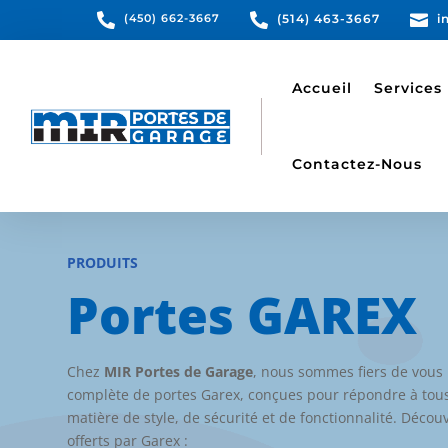

(450) 662-3667

(514) 463-3667

i
Accueil
Services
Contactez-Nous
PRODUITS
Portes GAREX
Chez
MIR Portes de Garage
, nous sommes fiers de vou
complète de portes Garex, conçues pour répondre à tou
matière de style, de sécurité et de fonctionnalité. Déco
offerts par Garex :