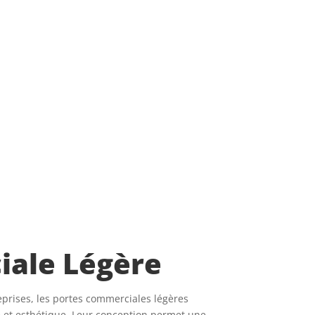
ale Légère
eprises, les portes commerciales légères
e et esthétique. Leur conception permet une