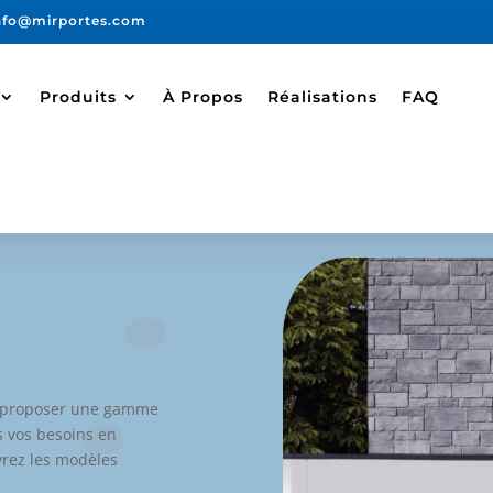
nfo@mirportes.com
Produits
À Propos
Réalisations
FAQ
s proposer une gamme
s vos besoins en
uvrez les modèles